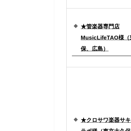
★管楽器専門店
MusicLifeTAO
保、広島）
★クロサワ楽器サキ