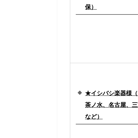
保）
★イシバシ楽器様（
茶ノ水、名古屋、三
など）