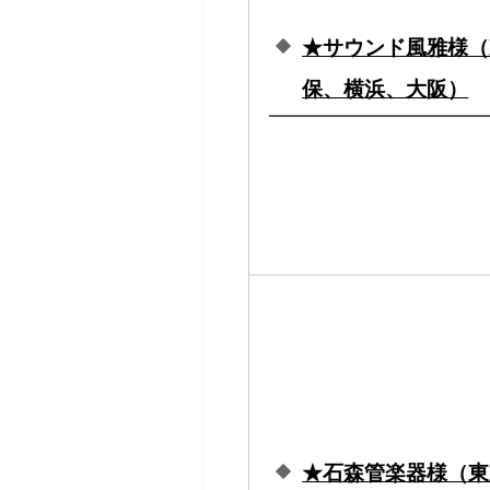
★サウンド風雅様（
保、横浜、大阪）
★石森管楽器様（東