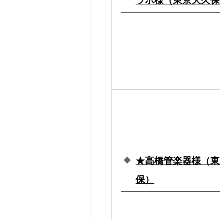
ラボ様（東京大久保
★高橋管楽器様（東
保）