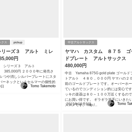
ックス
pickup
中古アルトサックス
シリーズ３ アルト ミレ
ヤマハ カスタム ８７５ ゴ
5,000円
ドプレート アルトサックス
480,000円
mer シリーズ３ アルト
UM 385,000円 ２０００年に発売さ
中古 Yamaha 875G gold plate ゴール
ル つや消しシルバープレートにスタ
トアルト ４８０，０００円 ヤマハの２
バーネックというセルマーの個性的
前のゴールドプレートです。オーバーホー
Tomo Takemoto
9日
ているのでコンディション的には安心です
ッキの楽器は８０～１００万近くするので
にお買い得です。 ギラギラ派手にいきた
Tomo Ta
2015年10月9日
ススメです。 http:/...