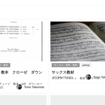
料 教材
サックス 無料 教材
pickup
 教本 クローゼ ダウン
サックス教材
Tomo Ta
2018年4月10日
サックス テキスト 教材 スケール...
チュード 教本 pdf ダウンロー
Tomo Takemoto
0日
.