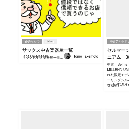
必要なもの
pickup
中古アルトサ
サックス中古楽器屋一覧
セルマー
Tomo Takemoto
ニアム 38
2018年4月10日
サックス中古楽器屋一覧...
中古 Sel
MILLENNI
れた限定モデ
ーリングシル
2015年10月
な仕様。...