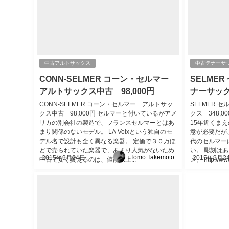
中古アルトサックス
中古テナーサ
CONN-SELMER コーン・セルマー
SELMER
アルトサックス中古 98,000円
ナーサックス
CONN-SELMER コーン・セルマー アルトサッ
SELMER 
クス中古 98,000円 セルマーと付いているがアメ
クス 348,
リカの別会社の製造で、フランスセルマーとはあ
15年近くま
まり関係のないモデル。 LA Voixという独自のモ
意が必要だが
デル名で設計も全く異なる楽器。 定価で３０万ほ
代のセルマー
どで売られていた楽器で、あまり人気がないため
い。 彫刻は
Tomo Takemoto
2015年9月24日
2015年9月2
中古で安く買えるのは、値段以上...
メ。 http://www