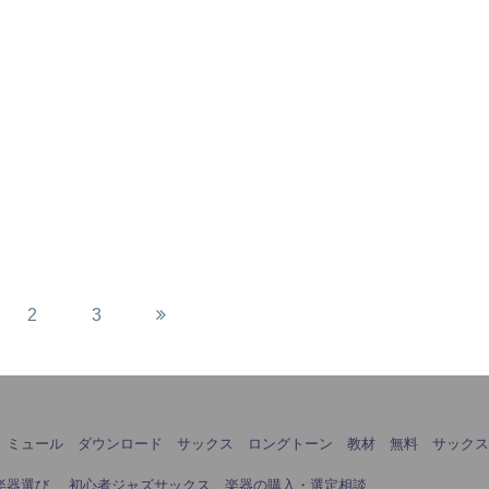
2
3
 ミュール ダウンロード
サックス ロングトーン 教材 無料
サック
楽器選び
初心者ジャズサックス 楽器の購入・選定相談