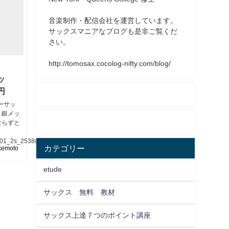
音楽制作・配信会社を運営しています。
サックスマニアなブログも是非ご覧くだ
さい。
http://tomosax.cocolog-nifty.com/blog/
ッ
円
ナーサッ
、銀メッ
ならずと
901_2s_2538o0917.html
カテゴリー
kemoto
etude
サックス 無料 教材
サックス上達７つのポイント講座