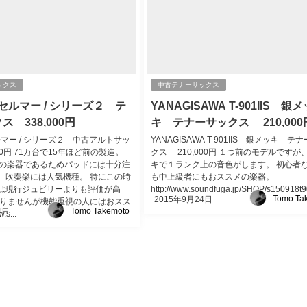
ックス
中古テナーサックス
 セルマー / シリーズ２ テ
YANAGISAWA T-901IIS 銀メ
 338,000円
キ テナーサックス 210,000
セルマー / シリーズ２ 中古アルトサッ
YANAGISAWA T-901IIS 銀メッキ テ
000円 71万台で15年ほど前の製造。
クス 210,000円 １つ前のモデルですが
えの楽器であるためパッドには十分注
キで１ランク上の音色がします。 初心者
、吹奏楽には人気機種。 特にこの時
も中上級者にもおススメの楽器。
は現行ジュビリーよりも評価が高
http://www.soundfuga.jp/SHOP/s150918t
Tomo Ta
2015年9月24日
ありませんが機能重視の人にはおスス
...
Tomo Takemoto
4日
.s...