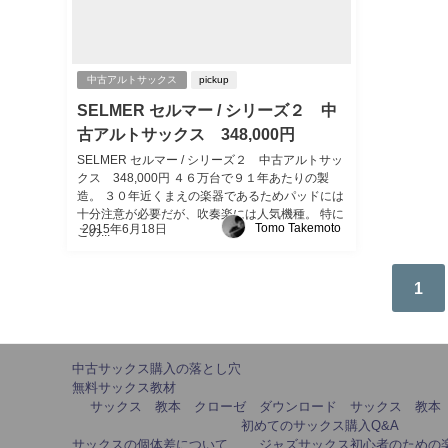
中古アルトサックス
pickup
SELMER セルマー / シリーズ２ 中
古アルトサックス 348,000円
SELMER セルマー / シリーズ２ 中古アルトサッ
クス 348,000円 ４６万台で９１年あたりの製
造。 ３０年近くまえの楽器であるためパッドには
十分注意が必要だが、吹奏楽には人気機種。 特に
Tomo Takemoto
2015年6月18日
この...
1
中古サックス購入の落とし穴
無料サックス教材
サックス 教本 クローゼ ダウンロード
サックス 教本
初めてのサックス購入Q&A
サックスの個体差について
ジャズサックス初心者のための