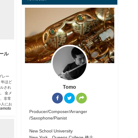
ール
ドプレー
０年ほど
Tomo
ルされ
。 金メ
、非常
い人にお
kemoto
Producer/Composer/Arranger
/Saxophone/Pianist
New School University
New York Queens College 修士